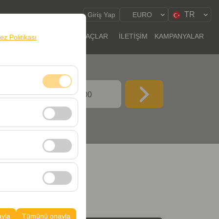
TR
Giriş Yap
EURO
RALAMA NOKTALARI
ARAÇLAR
İLETİŞİM
KAMPANYALAR
rez Politikası
İHİ SAAT
09:00
klidir. Devre dışı
cı davranışları)
i iyileştirmek için
ampanyalarımızın
k, platformdaki
ayla
Tümünü onayla