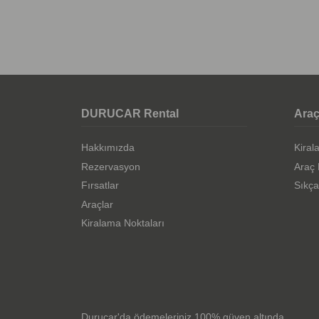
DURUCAR Rental
Araç
Hakkımızda
Kiral
Rezervasyon
Araç 
Fırsatlar
Sıkça
Araçlar
Kiralama Noktaları
Durucar'da ödemeleriniz 100% güven altında.