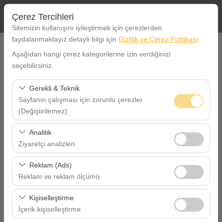
Çerez Tercihleri
Sitemizin kullanışını iyileştirmek için çerezlerden
faydalanmaktayız detaylı bilgi için
Gizlilik ve Çerez Politikası
ALIŞ BİLGİLERİ
Aşağıdan hangi çerez kategorilerine izin verdiğinizi
seçebilirsiniz.
İstanbul Etiler Ofis
Gerekli & Teknik
Sayfanın çalışması için zorunlu çerezler.
Aracı farklı bir lokasyona bırakacağım
(Değiştirilemez)
ALIŞ TARİHİ SAAT
Bu çerezler sitenin doğru şekilde çalışması, güvenlik,
Analitik
oturum yönetimi ve temel işlevler için gereklidir. Devre
Ziyaretçi analizleri
09:00
dışı bırakılamaz.
Bu çerezler, sitemizin nasıl kullanıldığını (ziyaretçi sayısı,
Reklam (Ads)
VERİŞ TARİHİ SAAT
en çok ziyaret edilen sayfalar, kullanıcı davranışları)
Reklam ve reklam ölçümü
analiz etmemizi sağlar. Bu veriler, web sitesi
Bu çerezler, size ilgi alanlarınıza uygun kişiselleştirilmiş
09:00
performansını ölçmek ve kullanıcı deneyimini sürekli
Kişiselleştirme
reklamlar göstermemize ve reklam kampanyalarımızın
iyileştirmek için kullanılır.
İçerik kişiselleştirme
etkinliğini (gösterim sayısı, tıklama oranı) ölçmemize