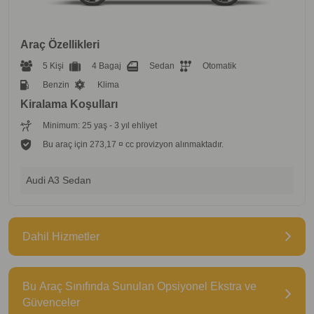
Araç Özellikleri
5 Kişi
4 Bagaj
Sedan
Otomatik
Benzin
Klima
Kiralama Koşulları
Minimum: 25 yaş - 3 yıl ehliyet
Bu araç için 273,17 ¤ cc provizyon alınmaktadır.
Audi A3 Sedan
Dahil Hizmetler
Bu Araç Sınıfında Sunulan Opsiyonel Ekstra ve
Güvenceler