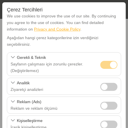
Çerez Tercihleri
We use cookies to improve the use of our site. By continuing
you agree to the use of cookies. You can find detailed
information on
Privacy and Cookie Policy
.
Aşağıdan hangi çerez kategorilerine izin verdiğinizi
ÜYE GİRİŞİ
Yeni Üyelik
seçebilirsiniz.
Kullanıcı Adı
Gerekli & Teknik
Sayfanın çalışması için zorunlu çerezler.
(Değiştirilemez)
Şifre
Bu çerezler sitenin doğru şekilde çalışması, güvenlik,
Analitik
oturum yönetimi ve temel işlevler için gereklidir. Devre
Ziyaretçi analizleri
dışı bırakılamaz.
Doğrulama Kodu
Bu çerezler, sitemizin nasıl kullanıldığını (ziyaretçi sayısı,
Reklam (Ads)
en çok ziyaret edilen sayfalar, kullanıcı davranışları)
Reklam ve reklam ölçümü
analiz etmemizi sağlar. Bu veriler, web sitesi
Bu çerezler, size ilgi alanlarınıza uygun kişiselleştirilmiş
performansını ölçmek ve kullanıcı deneyimini sürekli
Bu cihazda beni hatırla
Kişiselleştirme
reklamlar göstermemize ve reklam kampanyalarımızın
iyileştirmek için kullanılır.
İçerik kişiselleştirme