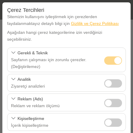
Çerez Tercihleri
Sitemizin kullanışını iyileştirmek için çerezlerden
faydalanmaktayız detaylı bilgi için
Gizlilik ve Çerez Politikası
ALIŞ BİLGİLERİ
Aşağıdan hangi çerez kategorilerine izin verdiğinizi
seçebilirsiniz.
İstanbul Etiler Ofis
Gerekli & Teknik
Sayfanın çalışması için zorunlu çerezler.
Aracı farklı bir lokasyona bırakacağım
İstanbul Havalimanı (ISL)
(Değiştirilemez)
ALIŞ TARİHİ SAAT
Bu çerezler sitenin doğru şekilde çalışması, güvenlik,
Analitik
oturum yönetimi ve temel işlevler için gereklidir. Devre
Ziyaretçi analizleri
09:00
dışı bırakılamaz.
Bu çerezler, sitemizin nasıl kullanıldığını (ziyaretçi sayısı,
Reklam (Ads)
VERİŞ TARİHİ SAAT
en çok ziyaret edilen sayfalar, kullanıcı davranışları)
Reklam ve reklam ölçümü
analiz etmemizi sağlar. Bu veriler, web sitesi
Bu çerezler, size ilgi alanlarınıza uygun kişiselleştirilmiş
09:00
performansını ölçmek ve kullanıcı deneyimini sürekli
Kişiselleştirme
reklamlar göstermemize ve reklam kampanyalarımızın
iyileştirmek için kullanılır.
İçerik kişiselleştirme
etkinliğini (gösterim sayısı, tıklama oranı) ölçmemize