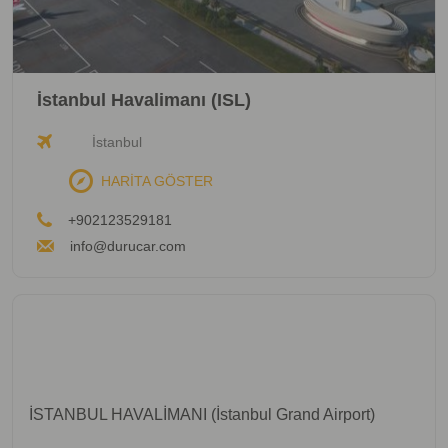
İstanbul Havalimanı (ISL)
İstanbul
HARİTA GÖSTER
+902123529181
info@durucar.com
İSTANBUL HAVALİMANI (İstanbul Grand Airport)