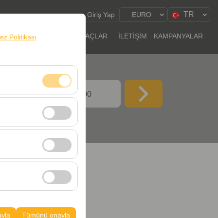
TR
Giriş Yap
EURO
RALAMA NOKTALARI
ARAÇLAR
İLETİŞİM
KAMPANYALAR
rez Politikası
İHİ SAAT
09:00
klidir. Devre dışı
cı davranışları)
i iyileştirmek için
ampanyalarımızın
k, platformdaki
ayla
Tümünü onayla