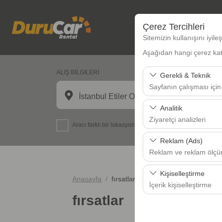
Çerez Tercihleri
Sitemizin kullanışını iyil
Aşağıdan hangi çerez kateg
ALIŞ BİLGİLERİ
Gerekli & Teknik
Sayfanın çalışması için
İstanbul Etiler Ofis
Bu çerezler sitenin doğr
Analitik
bırakılamaz.
Ziyaretçi analizleri
Aracı farklı bir lokasyona bırakacağım
Bu çerezler, sitemizin na
Reklam (Ads)
analiz etmemizi sağlar. 
Reklam ve reklam ölç
kullanılır.
Bu çerezler, size ilgi 
Kişiselleştirme
Anasayfa
fırsatlar
etkinliğini (gösterim sa
İçerik kişiselleştirme
fırsatlar
Bu çerezler, kullanıcı a
deneyiminizin tutarlılığı