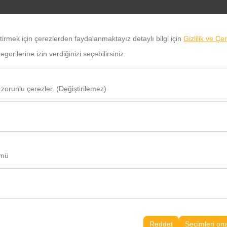
HAKKIMIZDA
UZUN DÖNEM KİRALAMA
Kİ
eştirmek için çerezlerden faydalanmaktayız detaylı bilgi için
Gizlilik ve Çe
orilerine izin verdiğinizi seçebilirsiniz.
ALIŞ TARİHİ SAAT
VERİŞ TAR
 zorunlu çerezler. (Değiştirilemez)
09:00
u şekilde çalışması, güvenlik, oturum yönetimi ve temel işlevler için gere
sıl kullanıldığını (ziyaretçi sayısı, en çok ziyaret edilen sayfalar, kullanı
Bu veriler, web sitesi performansını ölçmek ve kullanıcı deneyimini sürekl
ümü
alanlarınıza uygun kişiselleştirilmiş reklamlar göstermemize ve reklam k
yısı, tıklama oranı) ölçmemize olanak tanır.
rayüzü ayarlarınızı, dil tercihinizi ve diğer yapılandırmalarınızı koruyara
nı ve sürekliliğini sağlamak amacıyla kullanılır.
Reddet
Seçimleri on